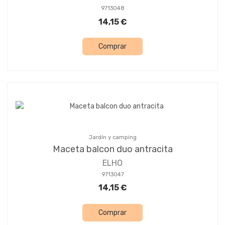
9713048
14,15 €
Comprar
Jardín y camping
Maceta balcon duo antracita
ELHO
9713047
14,15 €
Comprar