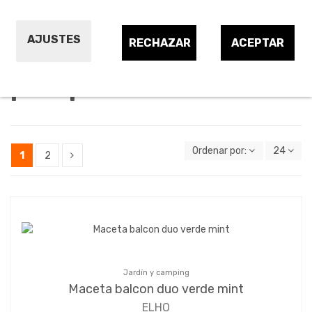
Soportes de jardineras y macetas
AJUSTES
RECHAZAR
ACEPTAR
Jardineras y macetas
para plantas
Ordenar por:
24
1
2
Jardín y camping
Maceta balcon duo verde mint
ELHO