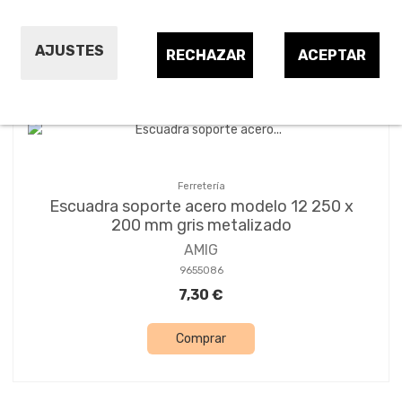
Ordenar por:
24
1
2
3
…
7
AJUSTES
RECHAZAR
ACEPTAR
Ferretería
Escuadra soporte acero modelo 12 250 x
200 mm gris metalizado
AMIG
9655086
7,30 €
Comprar