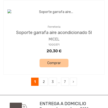
Ferretería
Soporte garrafa aire acondicionado 5l
MICEL
1000371
20,30 €
Comprar
1
2
3
…
7
ENTREGA A DOMICILIO