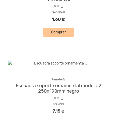
AMIG
9655068
1,60 €
Comprar
Ferretería
Escuadra soporte ornamental modelo 2
250x190mm negro
AMIG
503790
7,15 €