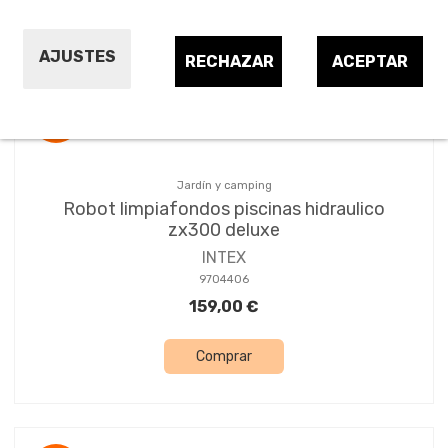
Ordenar por:
24
AJUSTES
RECHAZAR
ACEPTAR
¡OFERTA!
Jardín y camping
Robot limpiafondos piscinas hidraulico
zx300 deluxe
INTEX
9704406
159,00 €
Comprar