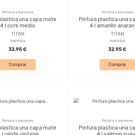
Pintura y barnices
Pintura y barnices
plastica una capa mate
Pintura plastica una 
4 l ocre medio
4 l amarillo anara
TITAN
TITAN
9699106
9699105
32,95 €
32,95 €
Comprar
Comprar
Pintura y barnices
Pintura y barnices
plastica una capa mate
Pintura plastica una 
 l verde vintage
4 l salmon sua