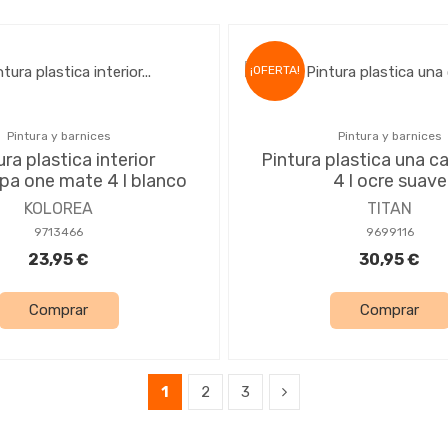
¡OFERTA!
Pintura y barnices
Pintura y barnices
ura plastica interior
Pintura plastica una 
a one mate 4 l blanco
4 l ocre suave
KOLOREA
TITAN
9713466
9699116
23,95 €
30,95 €
Comprar
Comprar
1
2
3