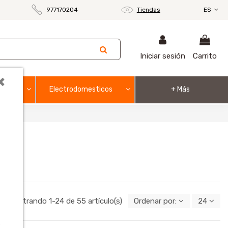
977170204
Tiendas
ES
Iniciar sesión
Carrito
×
ón
Electrodomesticos
+ Más
Mostrando 1-24 de 55 artículo(s)
Ordenar por:
24
o