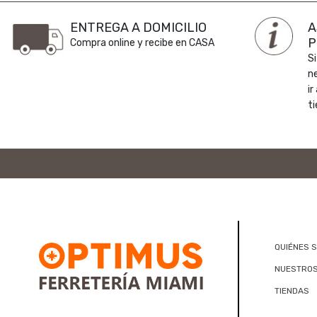
ENTREGA A DOMICILIO
A
P
Compra online y recibe en CASA
Si
n
ir
ti
QUIÉNES 
NUESTROS
TIENDAS