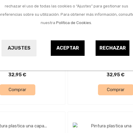
rechazar el uso de todas las cookies o “Ajustes” para gestionar sus
preferencias sobre su utilización. Para obtener más información, consult
nuestra
Política de Cookies
.
Pintura y barnices
Pintura y barnices
plastica una capa mate
Pintura plastica una 
AJUSTES
ACEPTAR
RECHAZAR
4 l azul suave
4 l lila
TITAN
TITAN
9699117
9699110
32,95 €
32,95 €
Comprar
Comprar